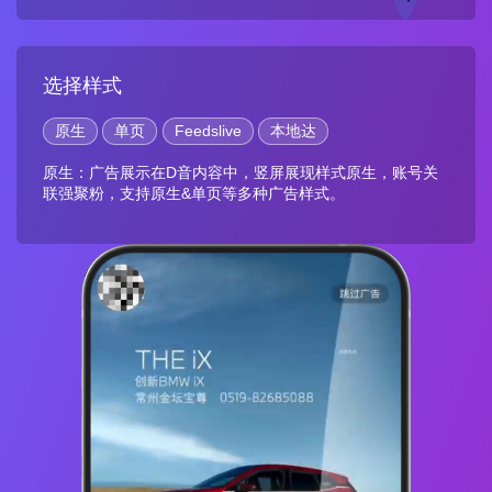
选择样式
原生
单页
Feedslive
本地达
原生：广告展示在D音内容中，竖屏展现样式原生，账号关
联强聚粉，支持原生&单页等多种广告样式。